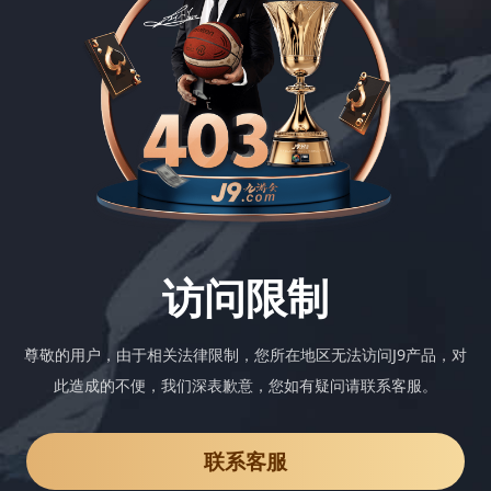
访问限制
尊敬的用户，由于相关法律限制，您所在地区无法访问J9产品，对
此造成的不便，我们深表歉意，您如有疑问请联系客服。
联系客服