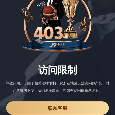
访问限制
尊敬的用户，由于相关法律限制，您所在地区无法访问J9产品，对
此造成的不便，我们深表歉意，您如有疑问请联系客服。
联系客服