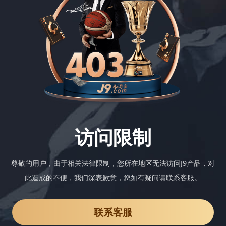
访问限制
尊敬的用户，由于相关法律限制，您所在地区无法访问J9产品，对
此造成的不便，我们深表歉意，您如有疑问请联系客服。
联系客服